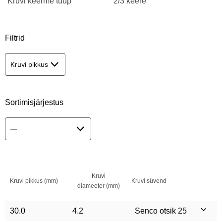
Kruvi keerme tüüp
2/3 keere
Filtrid
Kruvi pikkus
Sortimisjärjestus
Kruvi
Kruvi pikkus (mm)
Kruvi süvend
diameeter (mm)
30.0
4.2
Senco otsik 25