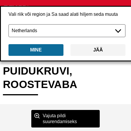
Vali riik või region ja Sa saad alati hiljem seda muuta
MINE
JÄÄ
Tagasi
Tooted
Kinnitusvahendid
Kruvid
Lindikruvid
RHxxMS
PUIDUKRUVI,
ROOSTEVABA
Vajuta pildi
suurendamiseks