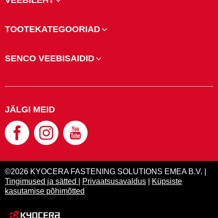
VEEBILEHT
TOOTEKATEGOORIAD
SENCO VEEBISAIDID
JÄLGI MEID
©2026 KYOCERA FASTENING SOLUTIONS EMEA B.V. |
Tingimused ja sätted
|
Privaatsusavaldus
|
Küpsiste
kasutamise põhimõtted