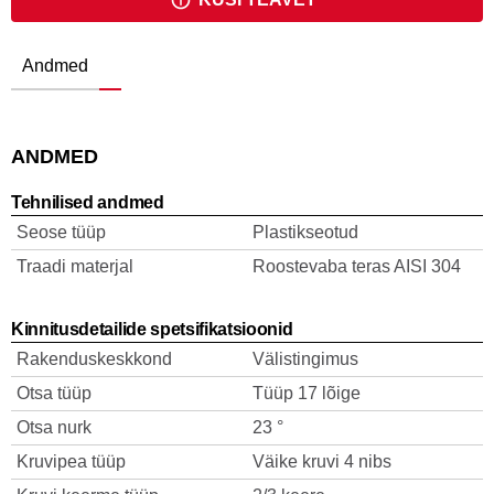
Andmed
ANDMED
Tehnilised andmed
Seose tüüp
Plastikseotud
Traadi materjal
Roostevaba teras AISI 304
Kinnitusdetailide spetsifikatsioonid
Rakenduskeskkond
Välistingimus
Otsa tüüp
Tüüp 17 lõige
Otsa nurk
23 °
Kruvipea tüüp
Väike kruvi 4 nibs