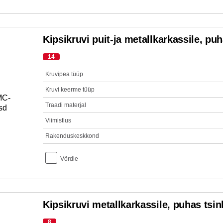
Kipsikruvi puit-ja metallkarkassile, puh
14
Kruvipea tüüp
Kruvi keerme tüüp
Traadi materjal
Viimistlus
Rakenduskeskkond
Võrdle
Kipsikruvi metallkarkassile, puhas tsin
8