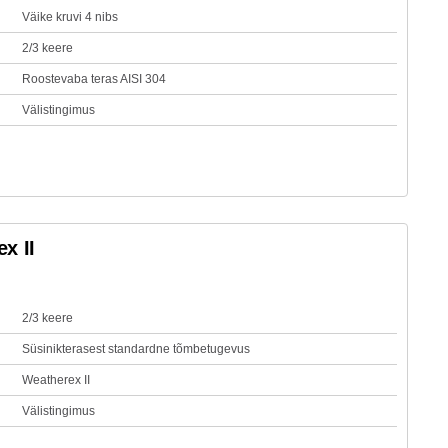
Väike kruvi 4 nibs
2/3 keere
Roostevaba teras AISI 304
Välistingimus
x II
2/3 keere
Süsinikterasest standardne tõmbetugevus
Weatherex II
Välistingimus