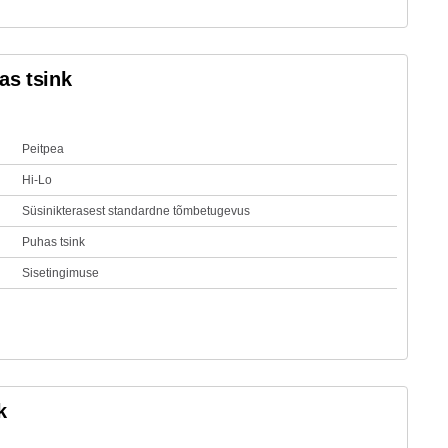
as tsink
Peitpea
Hi-Lo
Süsinikterasest standardne tõmbetugevus
Puhas tsink
Sisetingimuse
k