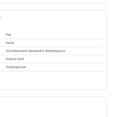
k
Flat
Keere
Süsinikterasest standardne tõmbetugevus
Kollane tsink
Sisetingimuse