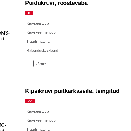
Puidukruvi, roostevaba
8
Kruvipea tüüp
Kruvi keerme tüüp
Traadi materjal
Rakenduskeskkond
Võrdle
Kipsikruvi puitkarkassile, tsingitud
22
Kruvipea tüüp
Kruvi keerme tüüp
Traadi materjal