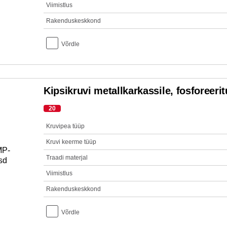
Viimistlus
Rakenduskeskkond
Võrdle
Kipsikruvi metallkarkassile, fosforeeri
20
Kruvipea tüüp
Kruvi keerme tüüp
Traadi materjal
Viimistlus
Rakenduskeskkond
Võrdle