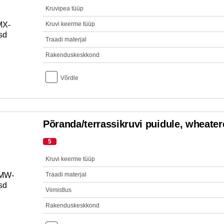
Kruvipea tüüp
Kruvi keerme tüüp
Traadi materjal
Rakenduskeskkond
Võrdle
Põranda/terrassikruvi puidule, wheatere
5
Kruvi keerme tüüp
Traadi materjal
Viimistlus
Rakenduskeskkond