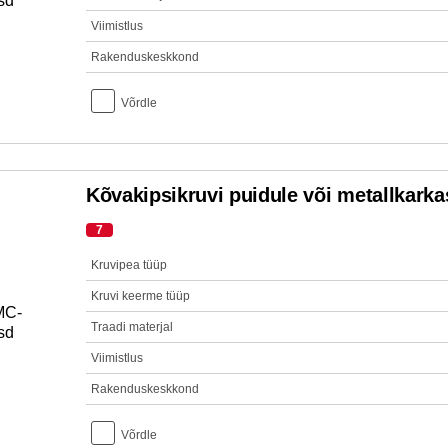
Viimistlus
Rakenduskeskkond
Võrdle
Kõvakipsikruvi puidule või metallkarkas
7
Kruvipea tüüp
Kruvi keerme tüüp
Traadi materjal
Viimistlus
Rakenduskeskkond
Võrdle