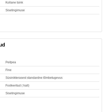
Kollane tsink
Sisetingimuse
tud
Peitpea
Fine
Süsinikterasest standardne tõmbetugevus
Fosfeeritud ( hall)
Sisetingimuse