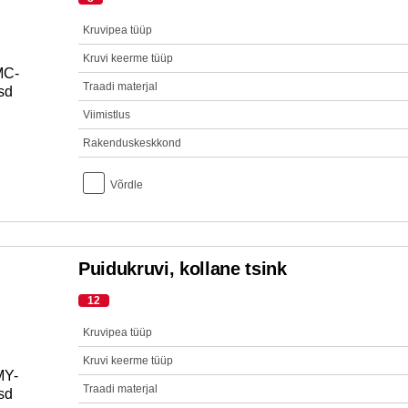
Kruvipea tüüp
Kruvi keerme tüüp
Traadi materjal
Viimistlus
Rakenduskeskkond
Võrdle
Puidukruvi, kollane tsink
12
Kruvipea tüüp
Kruvi keerme tüüp
Traadi materjal