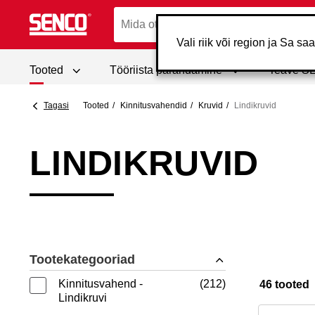
Vali riik või region ja Sa s
Tooted
Tööriista parandamine
Teave S
Tagasi
Tooted
Kinnitusvahendid
Kruvid
Lindikruvid
LINDIKRUVID
Tootekategooriad
Kinnitusvahend -
212
46 tooted
Lindikruvi