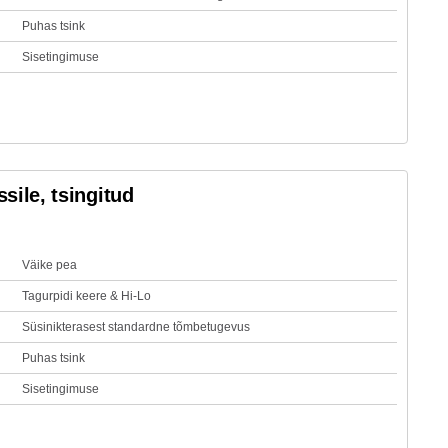
Puhas tsink
Sisetingimuse
sile, tsingitud
Väike pea
Tagurpidi keere & Hi-Lo
Süsinikterasest standardne tõmbetugevus
Puhas tsink
Sisetingimuse