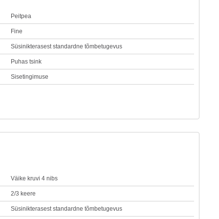
Peitpea
Fine
Süsinikterasest standardne tõmbetugevus
Puhas tsink
Sisetingimuse
Väike kruvi 4 nibs
2/3 keere
Süsinikterasest standardne tõmbetugevus