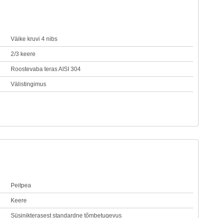
Väike kruvi 4 nibs
2/3 keere
Roostevaba teras AISI 304
Välistingimus
Peitpea
Keere
Süsinikterasest standardne tõmbetugevus