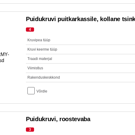
Puidukruvi puitkarkassile, kollane tsin
4
Kruvipea tüüp
Kruvi keerme tüüp
Traadi materjal
Viimistlus
Rakenduskeskkond
Võrdle
Puidukruvi, roostevaba
3