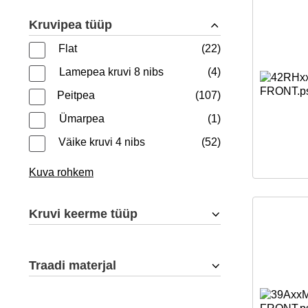
Kruvipea tüüp
Flat
22
Lamepea kruvi 8 nibs
4
Peitpea
107
Ümarpea
1
Väike kruvi 4 nibs
52
Kuva rohkem
Kruvi keerme tüüp
Traadi materjal