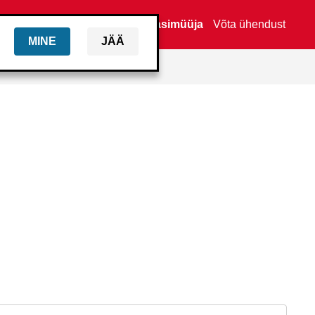
Leia edasimüüja
Võta ühendust
MINE
JÄÄ