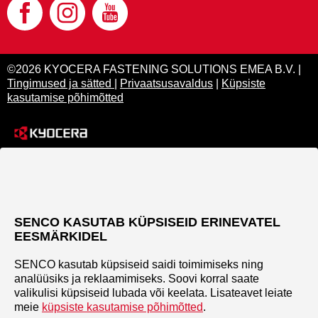
©2026 KYOCERA FASTENING SOLUTIONS EMEA B.V. |
Tingimused ja sätted
|
Privaatsusavaldus
|
Küpsiste
kasutamise põhimõtted
SENCO KASUTAB KÜPSISEID ERINEVATEL
EESMÄRKIDEL
SENCO kasutab küpsiseid saidi toimimiseks ning
analüüsiks ja reklaamimiseks. Soovi korral saate
valikulisi küpsiseid lubada või keelata. Lisateavet leiate
meie
küpsiste kasutamise põhimõtted
.