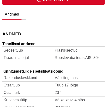
Andmed
ANDMED
Tehnilised andmed
Seose tüüp
Plastikseotud
Traadi materjal
Roostevaba teras AISI 304
Kinnitusdetailide spetsifikatsioonid
Rakenduskeskkond
Välistingimus
Otsa tüüp
Tüüp 17 lõige
Otsa nurk
23 °
Kruvipea tüüp
Väike kruvi 4 nibs