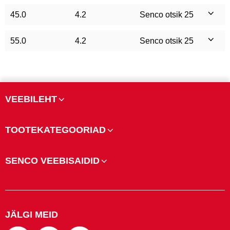
45.0
4.2
Senco otsik 25
55.0
4.2
Senco otsik 25
VEEBILEHT
TOOTEKATEGOORIAD
SENCO VEEBISAIDID
JÄLGI MEID