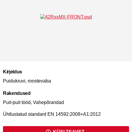
Kirjeldus
Puidukruvi, roostevaba
Rakendused
Puit-puit tööd, Vahepõrandad
Ühtlustatud standard EN 14592:2008+A1:2012
KÜSI TEAVET