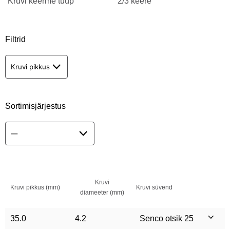
Kruvi keerme tüüp
2/3 keere
Filtrid
Kruvi pikkus
Sortimisjärjestus
Kruvi
Kruvi pikkus (mm)
Kruvi süvend
diameeter (mm)
35.0
4.2
Senco otsik 25