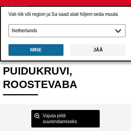
Vali riik või region ja Sa saad alati hiljem seda muuta
MINE
JÄÄ
Tagasi
Tooted
Kinnitusvahendid
Kruvid
Lindikruvid
RxxMS
PUIDUKRUVI,
ROOSTEVABA
Vajuta pildi
suurendamiseks