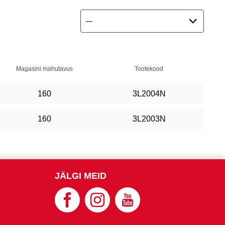
Magasini mahutavus
Tootekood
160
3L2004N
160
3L2003N
JÄLGI MEID