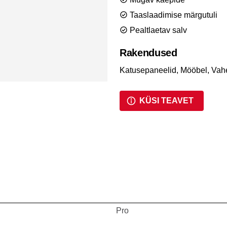
Taaslaadimise märgutuli
Pealtlaetav salv
Rakendused
Katusepaneelid, Mööbel, Va
KÜSI TEAVET
Pro