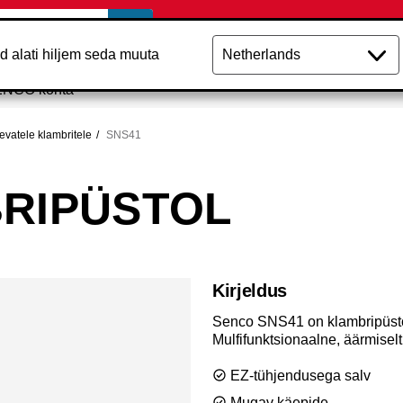
aad alati hiljem seda muuta
ENCO kohta
evatele klambritele
SNS41
BRIPÜSTOL
Kirjeldus
Senco SNS41 on klambripüstol,
Mulfifunktsionaalne, äärmiselt 
EZ-tühjendusega salv
Mugav käepide