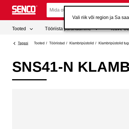
Vali riik või region ja Sa s
Tooted
Tööriista parandamine
Teave S
Tagasi
Tooted
Tööriistad
Klambripüstolid
Klambripüstolid tug
SNS41-N KLAM