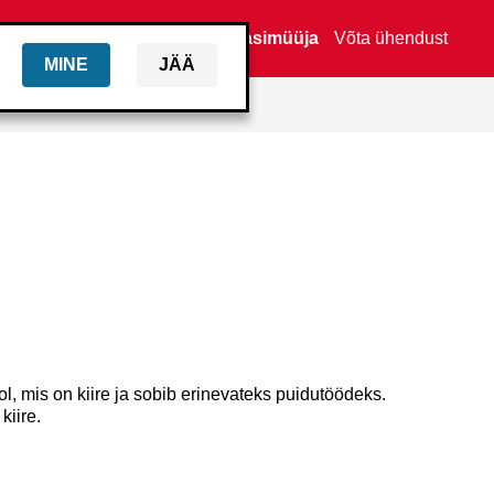
Leia edasimüüja
Võta ühendust
MINE
JÄÄ
 mis on kiire ja sobib erinevateks puidutöödeks.
kiire.