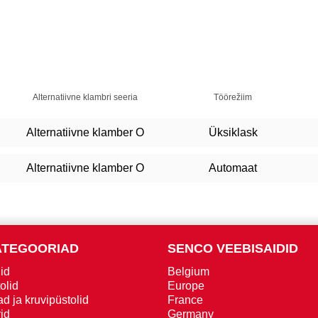
Alternatiivne klambri seeria
Töörežiim
Alternatiivne klamber O
Üksiklask
Alternatiivne klamber O
Automaat
ATEGOORIAD
SENCO VEEBISAIDID
id
Belgium
olid
Europe
d ja kruvipüstolid
France
id
Germany