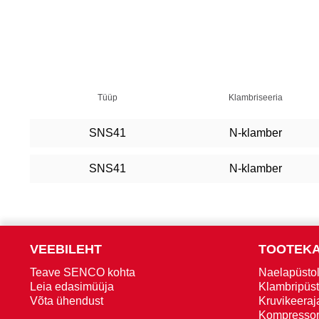
Tüüp
Klambriseeria
SNS41
N-klamber
SNS41
N-klamber
VEEBILEHT
TOOTEK
Teave SENCO kohta
Naelapüstol
Leia edasimüüja
Klambripüst
Võta ühendust
Kruvikeeraja
Kompressor