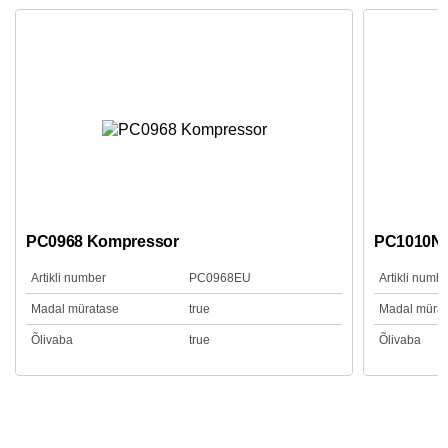
PC0968 Kompressor
PC1010N 
Artikli number
PC0968EU
Artikli numb
Madal müratase
true
Madal müra
Õlivaba
true
Õlivaba