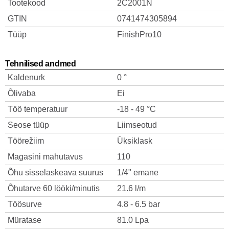
Tootekood
2C2001N
GTIN
0741474305894
Tüüp
FinishPro10
Tehnilised andmed
Kaldenurk
0 °
Õlivaba
Ei
Töö temperatuur
-18 - 49 °C
Seose tüüp
Liimseotud
Töörežiim
Üksiklask
Magasini mahutavus
110
Õhu sisselaskeava suurus
1/4" emane
Õhutarve 60 lööki/minutis
21.6 l/m
Töösurve
4.8 - 6.5 bar
Müratase
81.0 Lpa