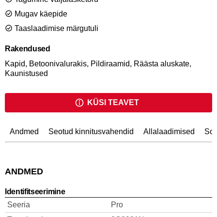
Mugav käepide
Taaslaadimise märgutuli
Rakendused
Kapid, Betoonivalurakis, Pildiraamid, Räästa aluskate,
Kaunistused
KÜSI TEAVET
Andmed
Seotud kinnitusvahendid
Allalaadimised
Sob
ANDMED
Identifitseerimine
Seeria
Pro