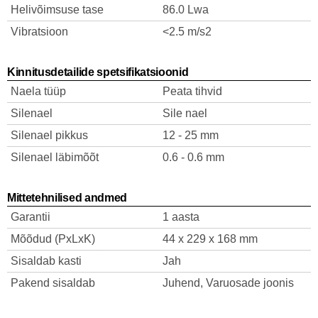
Helivõimsuse tase
86.0 Lwa
Vibratsioon
<2.5 m/s2
Kinnitusdetailide spetsifikatsioonid
Naela tüüp
Peata tihvid
Silenael
Sile nael
Silenael pikkus
12 - 25 mm
Silenael läbimõõt
0.6 - 0.6 mm
Mittetehnilised andmed
Garantii
1 aasta
Mõõdud (PxLxK)
44 x 229 x 168 mm
Sisaldab kasti
Jah
Pakend sisaldab
Juhend, Varuosade joonis