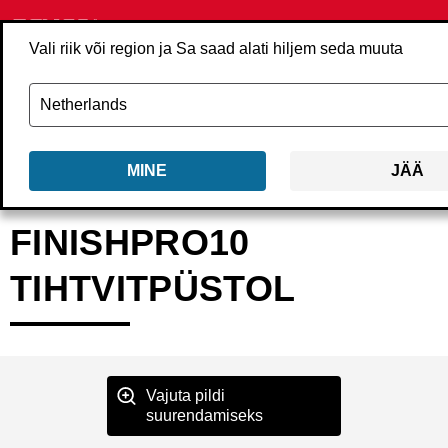
Vali riik või region ja Sa saad alati hiljem seda muuta
MINE
JÄÄ
Tagasi
Tooted
Tööriistad
Naelapüstolid
Liistunaelapüstolid ja tihvti
FINISHPRO10
TIHTVITPÜSTOL
Vajuta pildi
suurendamiseks