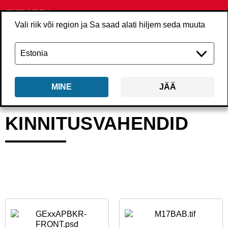
Vali riik või region ja Sa saad alati hiljem seda muuta
MINE
JÄÄ
Tagasi
Tooted
Kinnitusvahendid
KINNITUSVAHENDID