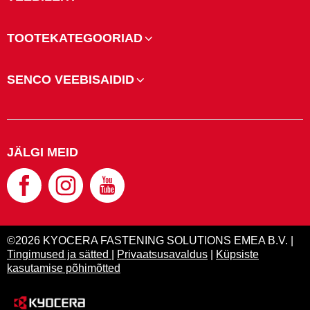
TOOTEKATEGOORIAD
SENCO VEEBISAIDID
JÄLGI MEID
©2026 KYOCERA FASTENING SOLUTIONS EMEA B.V. |
Tingimused ja sätted
|
Privaatsusavaldus
|
Küpsiste
kasutamise põhimõtted